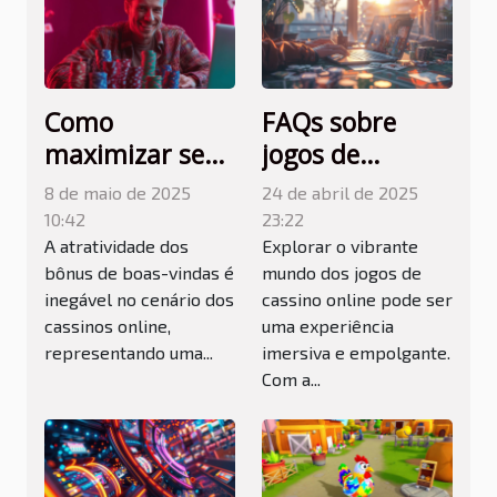
Como
FAQs sobre
maximizar seu
jogos de
bônus de boas-
cassino online:
8 de maio de 2025
24 de abril de 2025
vindas em
tudo o que você
10:42
23:22
cassinos online
precisa saber
A atratividade dos
Explorar o vibrante
bônus de boas-vindas é
mundo dos jogos de
inegável no cenário dos
cassino online pode ser
cassinos online,
uma experiência
representando uma...
imersiva e empolgante.
Com a...