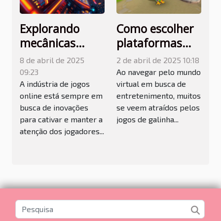
Explorando
Como escolher
mecânicas
plataformas
inovadoras em
seguras para
8 de abril de 2025
2 de abril de 2025 10:18
jogos de caça-
jogar jogos de
09:23
Ao navegar pelo mundo
níqueis online
galinha online
A indústria de jogos
virtual em busca de
online está sempre em
entretenimento, muitos
busca de inovações
se veem atraídos pelos
para cativar e manter a
jogos de galinha...
atenção dos jogadores...