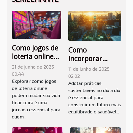
Como jogos de
Como
loteria online
incorporar
podem mudar
sustentabilidade
21 de junho de 2025
11 de junho de 2025
sua vida
no seu estilo de
00:44
02:02
financeira
Explorar como jogos
vida diário
Adotar práticas
de loteria online
sustentáveis no dia a dia
podem mudar sua vida
é essencial para
financeira é uma
construir um futuro mais
jornada essencial para
equilibrado e saudável...
quem...