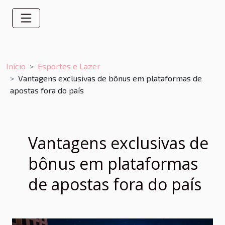
Início
Esportes e Lazer
Vantagens exclusivas de bônus em plataformas de
apostas fora do país
Vantagens exclusivas de
bônus em plataformas
de apostas fora do país