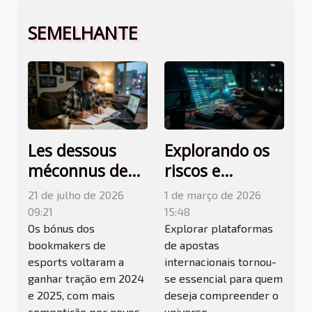
SEMELHANTE
Les dessous
Explorando os
méconnus des
riscos e
offres de bonus
benefícios das
21 de julho de 2026
1 de março de 2026
chez les
plataformas de
09:21
15:48
bookmakers
apostas
Os bónus dos
Explorar plataformas
bookmakers de
de apostas
d’esport
internacionais
esports voltaram a
internacionais tornou-
ganhar tração em 2024
se essencial para quem
e 2025, com mais
deseja compreender o
competição por novos...
universo...