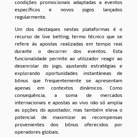
condições promocionais adaptadas a eventos
específicos e novos jogos lançados
regularmente.
Um dos destaques nestas plataformas é o
recurso de live betting, termo técnico que se
refere às apostas realizadas em tempo real
durante o decorrer dos eventos. Esta
funcionalidade permite ao utilizador reagir ao
desenrolar do jogo, ajustando estratégias e
explorando oportunidades instantâneas de
bônus que frequentemente se apresentam
apenas em contextos dinâmicos. Como
consequência, a soma de mercados
internacionais e apostas ao vivo não só amplia
as opções do apostador, mas também eleva o
potencial de maximizar as recompensas
provenientes dos bônus oferecidos por
operadores globais.