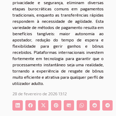
privacidade e segurança, eliminam diversas
etapas burocráticas comuns em pagamentos
tradicionais, enquanto as transferências rápidas
respondem à necessidade de agilidade. Esta
variedade de métodos de pagamento resulta em
benefícios tangíveis: maior autonomia ao
apostador, redução do tempo de espera e
flexibilidade para gerir ganhos e bônus
recebidos. Plataformas internacionais investem
fortemente em tecnologia para garantir que o
processamento instantâneo seja uma realidade,
tornando a experiência de resgate de bônus
muito eficiente e atrativa para qualquer perfil de
utilizador adulto.
28 de fevereiro de 2026 13:12