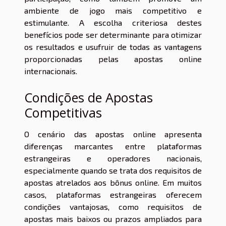
ambiente de jogo mais competitivo e
estimulante. A escolha criteriosa destes
benefícios pode ser determinante para otimizar
os resultados e usufruir de todas as vantagens
proporcionadas pelas apostas online
internacionais.
Condições de Apostas
Competitivas
O cenário das apostas online apresenta
diferenças marcantes entre plataformas
estrangeiras e operadores nacionais,
especialmente quando se trata dos requisitos de
apostas atrelados aos bônus online. Em muitos
casos, plataformas estrangeiras oferecem
condições vantajosas, como requisitos de
apostas mais baixos ou prazos ampliados para