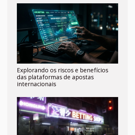
Explorando os riscos e benefícios
das plataformas de apostas
internacionais