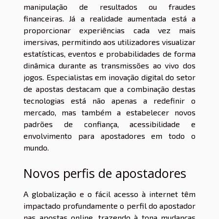
manipulação de resultados ou fraudes
financeiras. Já a realidade aumentada está a
proporcionar experiências cada vez mais
imersivas, permitindo aos utilizadores visualizar
estatísticas, eventos e probabilidades de forma
dinâmica durante as transmissões ao vivo dos
jogos. Especialistas em inovação digital do setor
de apostas destacam que a combinação destas
tecnologias está não apenas a redefinir o
mercado, mas também a estabelecer novos
padrões de confiança, acessibilidade e
envolvimento para apostadores em todo o
mundo.
Novos perfis de apostadores
A globalização e o fácil acesso à internet têm
impactado profundamente o perfil do apostador
nas apostas online, trazendo à tona mudanças