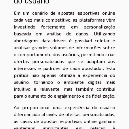
do usuário
Em um cenário de apostas esportivas online
cada vez mais competitivo, as plataformas vêm
investindo fortemente em personalização
baseada em análise de dados. Utilizando
abordagens data-driven, é possível coletar e
analisar grandes volumes de informações sobre
o comportamento dos usuários, permitindo criar
ofertas personalizadas que se adaptam aos
interesses e padrões de cada apostador. Esta
prática não apenas otimiza a experiência do
usuário, tornando o ambiente digital mais
intuitivo e relevante, mas também contribui
para o aumento do engajamento e da fidelização.
Ao proporcionar uma experiência do usuário
diferenciada através de ofertas personalizadas,
as casas de apostas esportivas online ganham
vantagens importantes em relação à