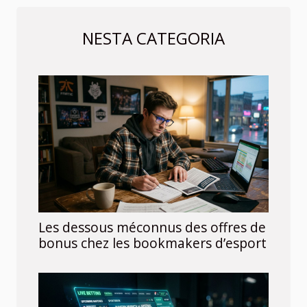
NESTA CATEGORIA
Les dessous méconnus des offres de
bonus chez les bookmakers d’esport