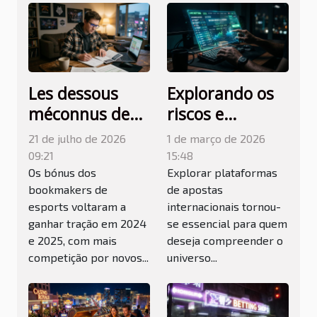
Les dessous
Explorando os
méconnus des
riscos e
offres de bonus
benefícios das
21 de julho de 2026
1 de março de 2026
chez les
plataformas de
09:21
15:48
bookmakers
apostas
Os bónus dos
Explorar plataformas
bookmakers de
de apostas
d’esport
internacionais
esports voltaram a
internacionais tornou-
ganhar tração em 2024
se essencial para quem
e 2025, com mais
deseja compreender o
competição por novos...
universo...