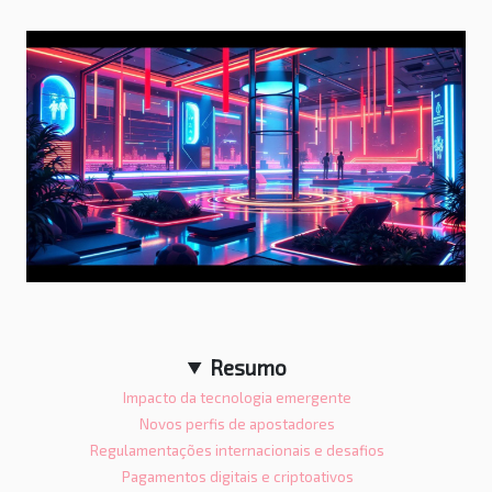
Resumo
Impacto da tecnologia emergente
Novos perfis de apostadores
Regulamentações internacionais e desafios
Pagamentos digitais e criptoativos