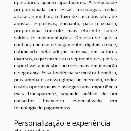
operadores quanto apostadores. A velocidade
proporcionada por essas tecnologias reduz
atrasos e melhora o fluxo de caixa dos sites de
apostas esportivas, enquanto, para o usuário,
proporciona controle mais eficiente sobre
saldos e movimentações. Observa-se que a
confiança no uso de pagamentos digitais cresce,
estimulada pela adoção massiva em setores
diversos, o que incentiva o segmento de apostas
esportivas a investir cada vez mais em inovação
e segurança. Essa tendência se mostra benéfica,
pois amplia o acesso global ao mercado, reduz
custos operacionais e assegura uma experiência
mais transparente, segundo análise de um
consultor financeiro especializado em
tecnologia de pagamentos.
Personalização e experiência