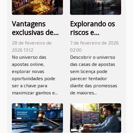
Vantagens
Explorando os
exclusivas de
riscos e
bônus em
benefícios das
28 de fevereiro de
7 de fevereiro de 2026
plataformas de
casas de
2026 13:12
02:00
apostas fora do
apostas sem
No universo das
Descobrir o universo
apostas online,
das casas de apostas
país
licença
explorar novas
sem licença pode
oportunidades pode
parecer tentador
ser a chave para
diante das promessas
maximizar ganhos e...
de maiores...