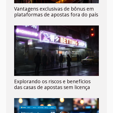
Vantagens exclusivas de bônus em
plataformas de apostas fora do país
Explorando os riscos e benefícios
das casas de apostas sem licença