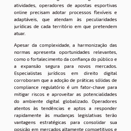
atividades, operadores de apostas esportivas
online precisam adotar processos flexíveis e
adaptáveis, que atendam às peculiaridades
jurídicas de cada território em que pretendem
atuar.
Apesar da complexidade, a harmonização das
normas apresenta oportunidades relevantes,
como o fortalecimento da confiança do público e
a expansão segura para novos mercados.
Especialistas jurídicos em direito digital
corroboram que a adoção de práticas sólidas de
compliance regulatório é um fator-chave para
mitigar riscos e aproveitar as potencialidades
do ambiente digital globalizado. Operadores
atentos às tendências e aptos a responder
rapidamente às mudanças legislativas terão
vantagens estratégicas para consolidar sua
posição em mercados altamente competitivos e