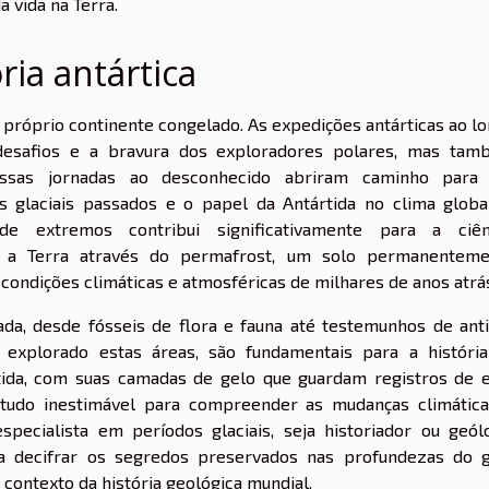
 vida na Terra.
ria antártica
 o próprio continente congelado. As expedições antárticas ao l
desafios e a bravura dos exploradores polares, mas tam
 Essas jornadas ao desconhecido abriram caminho para
 glaciais passados e o papel da Antártida no clima globa
de extremos contribui significativamente para a ciênc
re a Terra através do permafrost, um solo permanenteme
ondições climáticas e atmosféricas de milhares de anos atrá
ada, desde fósseis de flora e fauna até testemunhos de ant
 explorado estas áreas, são fundamentais para a históri
tida, com suas camadas de gelo que guardam registros de 
tudo inestimável para compreender as mudanças climátic
pecialista em períodos glaciais, seja historiador ou geól
ra decifrar os segredos preservados nas profundezas do 
o contexto da história geológica mundial.