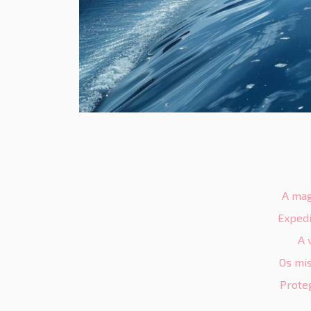
A mag
Expedi
A 
Os mis
Proteg