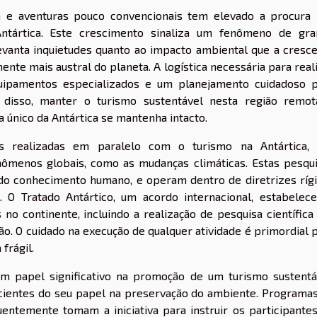
 e aventuras pouco convencionais tem elevado a procura
a Antártica. Este crescimento sinaliza um fenômeno de gr
levanta inquietudes quanto ao impacto ambiental que a cresc
nte mais austral do planeta. A logística necessária para real
uipamentos especializados e um planejamento cuidadoso 
 disso, manter o turismo sustentável nesta região remo
 único da Antártica se mantenha intacto.
zes realizadas em paralelo com o turismo na Antártica,
ômenos globais, como as mudanças climáticas. Estas pesqu
do conhecimento humano, e operam dentro de diretrizes ríg
 O Tratado Antártico, um acordo internacional, estabelec
 no continente, incluindo a realização de pesquisa científica
ão. O cuidado na execução de qualquer atividade é primordial 
frágil.
m papel significativo na promoção de um turismo sustentá
scientes do seu papel na preservação do ambiente. Programa
entemente tomam a iniciativa para instruir os participante