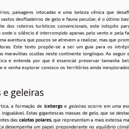
rios, paisagens intocadas e uma beleza cênica que desaf
vastos desfiladeiros de gelo e fauna peculiar, é o último bas
e dos roteiros turísticos convencionais, este inóspito par
onde o silêncio é interrompido apenas pelo vento e pela f
numa aventura que poucos se atrevem a realizar, mas que pro
doras. Este texto propõe-se a ser um guia para os intrép
 maravilhas ocultas neste continente longínquo. Ao seguir 
tica e entenda por que é essencial preservar tamanha be
de e venha explorar conosco os territórios ainda inexplorado
 e geleiras
rtica, a formação de
icebergs
e
geleiras
ocorre em uma esc
inigualável. Estas gigantescas massas de gelo, que se dest
antes das
calotas polares
, que representam a mais extensa m
rtica desempenha um papel preponderante no
equilíbrio climá