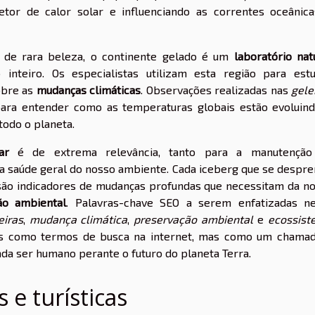
etor de calor solar e influenciando as correntes oceânic
 de rara beleza, o continente gelado é um
laboratório nat
inteiro. Os especialistas utilizam esta região para est
obre as
mudanças climáticas
. Observações realizadas nas
gele
ara entender como as temperaturas globais estão evoluin
todo o planeta.
ar
é de extrema relevância, tanto para a manutenção
 a saúde geral do nosso ambiente. Cada iceberg que se despr
 são indicadores de mudanças profundas que necessitam da n
ão ambiental
. Palavras-chave SEO a serem enfatizadas n
eiras
,
mudança climática
,
preservação ambiental
e
ecossist
as como termos de busca na internet, mas como um chama
ada ser humano perante o futuro do planeta Terra.
 e turísticas