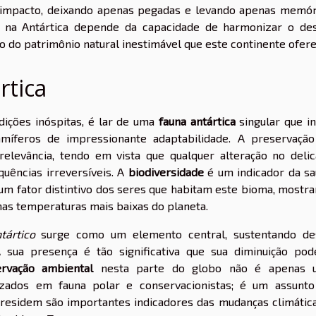
 impacto, deixando apenas pegadas e levando apenas memór
mo na Antártica depende da capacidade de harmonizar o de
 do patrimônio natural inestimável que este continente ofere
rtica
dições inóspitas, é lar de uma
fauna antártica
singular que in
íferos de impressionante adaptabilidade. A preservaçã
elevância, tendo em vista que qualquer alteração no deli
quências irreversíveis. A
biodiversidade
é um indicador da s
 um fator distintivo dos seres que habitam este bioma, mostr
nas temperaturas mais baixas do planeta.
ntártico
surge como um elemento central, sustentando de
 sua presença é tão significativa que sua diminuição pod
rvação ambiental
nesta parte do globo não é apenas 
izados em fauna polar e conservacionistas; é um assunt
i residem são importantes indicadores das mudanças climátic