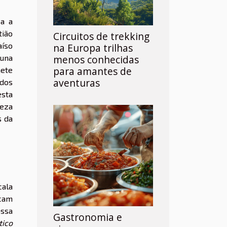
ia a
tião
Circuitos de trekking
aíso
na Europa trilhas
auna
menos conhecidas
para amantes de
mete
aventuras
idos
esta
leza
s da
ala
acam
assa
Gastronomia e
tico