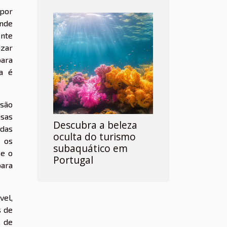
 por
ande
ente
izar
para
ta é
 são
isas
Descubra a beleza
idas
oculta do turismo
e os
subaquático em
 e o
Portugal
para
vel,
s de
s de