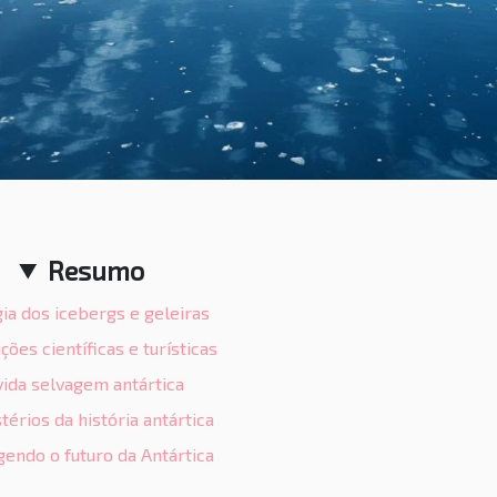
Resumo
ia dos icebergs e geleiras
ções científicas e turísticas
vida selvagem antártica
térios da história antártica
endo o futuro da Antártica