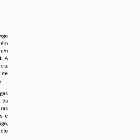
ongo
bém
 um
l. A
ia,
nte
s.
igas
a da
eras
as e
ogo,
gelo