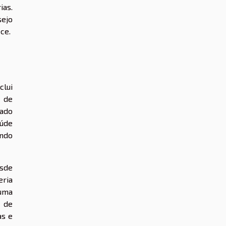
ias.
sejo
ce.
clui
o de
cado
aúde
ando
sde
eria
uma
o de
as e