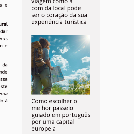
viagem como a
as e
comida local pode
ser o coração da sua
experiência turística
ural
udar
iras
do e
 da
ende
ossa
este
ema
Como escolher o
do à
melhor passeio
guiado em português
por uma capital
europeia