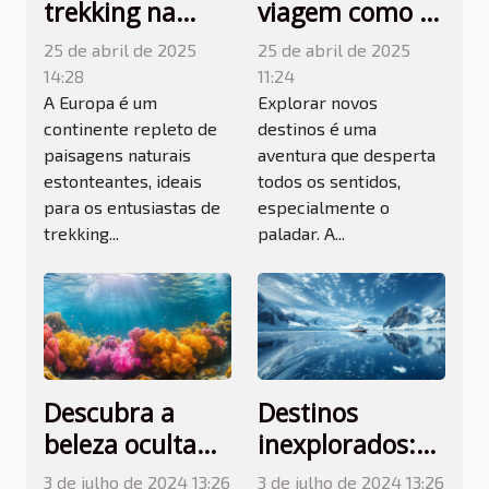
trekking na
viagem como a
Europa trilhas
comida local
25 de abril de 2025
25 de abril de 2025
menos
pode ser o
14:28
11:24
conhecidas
coração da sua
A Europa é um
Explorar novos
continente repleto de
destinos é uma
para amantes
experiência
paisagens naturais
aventura que desperta
de aventuras
turística
estonteantes, ideais
todos os sentidos,
para os entusiastas de
especialmente o
trekking...
paladar. A...
Descubra a
Destinos
beleza oculta
inexplorados:
do turismo
descobrindo a
3 de julho de 2024 13:26
3 de julho de 2024 13:26