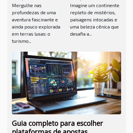
subaquático em
beleza
Mergulhe nas
Imagine um continente
Portugal
escondida da
profundezas de uma
repleto de mistérios,
aventura fascinante e
paisagens intocadas e
Antártica
ainda pouco explorada
uma beleza cênica que
em terras lusas: o
desafia a...
turismo...
Guia completo para escolher
plataformas de apostas